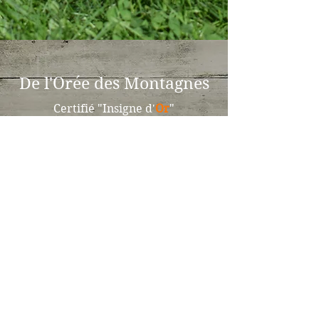
De l'Orée des Montagnes
Certifié "Insigne d'
Or
"
par la SCS/SKG
Elevage de chiens du St-Bernard
Membres de