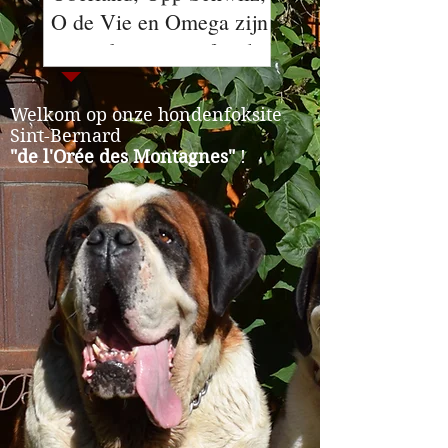
O de Vie en Omega zijn
verwachten wij pup
op zoek naar een familie
!
Welkom op onze hondenfoksite
Sint-Bernard
"de l'Orée des Montagnes"
!